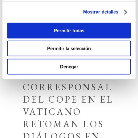
Mostrar detalles
Permitir todas
31 de mayo de 2023
Cultura
Permitir la selección
EL SOBRINO
Denegar
DEL PAPA Y LA
CORRESPONSAL
DEL COPE EN EL
VATICANO
RETOMAN LOS
DIÁLOGOS EN