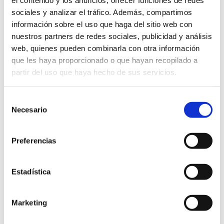
el contenido y los anuncios, ofrecer funciones de redes
sociales y analizar el tráfico. Además, compartimos
Iglesia, técnicas y criterios» y
información sobre el uso que haga del sitio web con
reunirá a 95 personas, entre
nuestros partners de redes sociales, publicidad y análisis
web, quienes pueden combinarla con otra información
que les haya proporcionado o que hayan recopilado a
Leer más
partir del uso que haya hecho de sus servicios.
Selección
Necesario
de
consentimiento
Preferencias
Estadística
Marketing