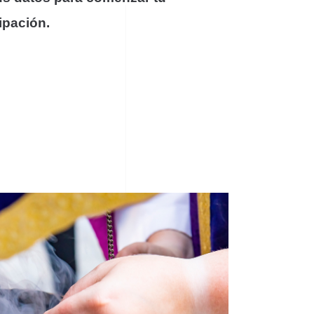
ipación.
Redes Sociales
0 ‒
Facebook
Instagram
X – Twitter
Linkedin