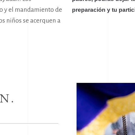
eo y el mandamiento de
preparación y tu partic
os niños se acerquen a
Horario
nicio
ventos
Lunes ‒ Domingo: 09:3
atedral
18:30
AMIGOS DE LA
DRAL ”
IEDRAS VIVAS
isitas
N.
rchivo
astoral
arrantes
oros