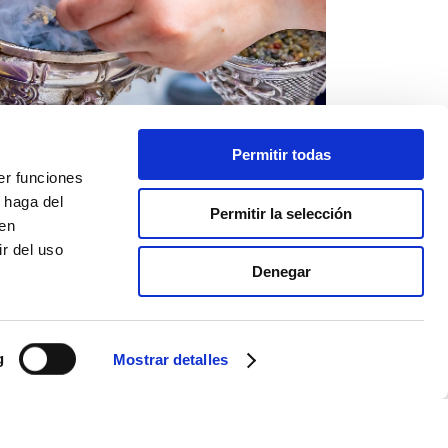
Permitir todas
er funciones
 haga del
Permitir la selección
den
r del uso
Denegar
g
Mostrar detalles