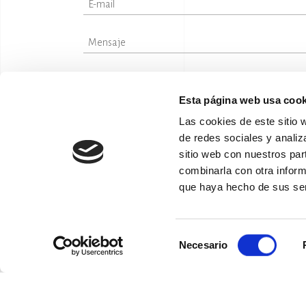
V
N
P
He leído la política de privacid
C
Esta página web usa cook
Enviar
Las cookies de este sitio 
BAS
de redes sociales y analiz
PRO
sitio web con nuestros par
combinarla con otra inform
PIED
que haya hecho de sus ser
Selección
Necesario
de
consentimiento