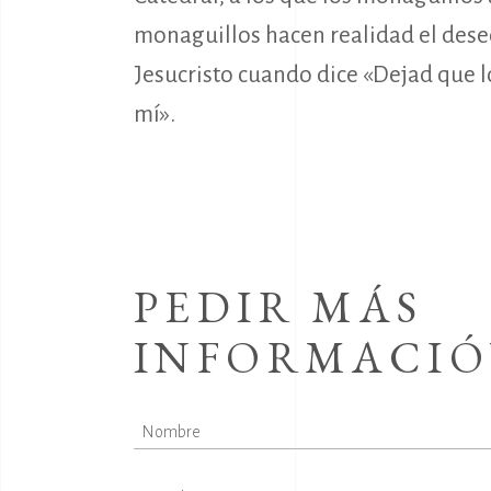
monaguillos hacen realidad el des
Jesucristo cuando dice «Dejad que l
I
mí».
E
C
“
CATE
Pl. Sta. María, s/n, 09003
P
PEDIR MÁS
Burgos
V
INFORMACIÓ
A
947-204-712
P
Email
B
C