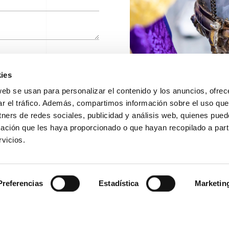
ideojuego
oticias
ortal de transparencia
ad.
ontacto
ies
web se usan para personalizar el contenido y los anuncios, ofrec
ES CONVOCATORIA
ar el tráfico. Además, compartimos información sobre el uso que
YECTO SOCIAL
tners de redes sociales, publicidad y análisis web, quienes pue
ación que les haya proporcionado o que hayan recopilado a parti
RAS VIVAS
vicios.
Preferencias
Estadística
Marketin