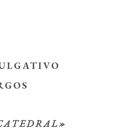
VULGATIVO
RGOS
 CATEDRAL»