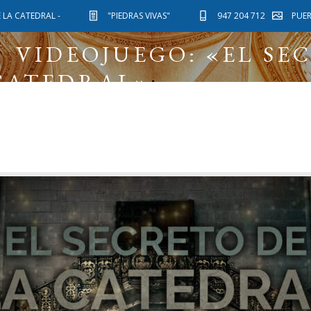
 LA CATEDRAL -
"PIEDRAS VIVAS"
947 204 712
PUE
VIDEOJUEGO: «EL SE
CATEDRAL»