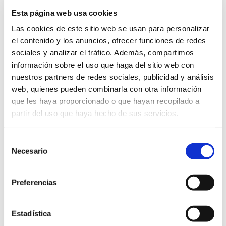
la Biblioteca Nacional de
Esta página web usa cookies
Las cookies de este sitio web se usan para personalizar
España.
el contenido y los anuncios, ofrecer funciones de redes
sociales y analizar el tráfico. Además, compartimos
información sobre el uso que haga del sitio web con
nuestros partners de redes sociales, publicidad y análisis
El último día, el viernes 23 de
web, quienes pueden combinarla con otra información
junio,
Ricardo Sanz
, socio
que les haya proporcionado o que hayan recopilado a
partir del uso que haya hecho de sus servicios.
gerente de la consultora de
Protección de Activos y
Selección
Patrimonio
Necesario
de
consentimiento
(PROARPA), presentará las
Preferencias
obligaciones de la propiedad en
prevención de riesgos laborales
Estadística
en proyectos de