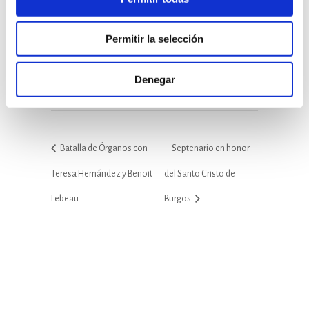
LOCAL
Permitir la selección
Catedral de Burgos
Plaza de Santamaría s/n
Denegar
Burgos
,
España
+ Google Map
Batalla de Órganos con
Septenario en honor
Teresa Hernández y Benoit
del Santo Cristo de
Lebeau
Burgos