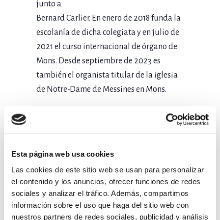
junto a
Bernard Carlier. En enero de 2018 funda la
escolanía de dicha colegiata y en julio de
2021 el curso internacional de órgano de
Mons. Desde septiembre de 2023 es
también el organista titular de la iglesia
de Notre-Dame de Messines en Mons.
Desde 2019 es administrador de la Unión
Valona de Organistas, con la que
contribuye a la difusión del órgano y de
su repertorio. Representa a los organistas
Esta página web usa cookies
de la Asociación Diocesana de Empleados
Las cookies de este sitio web se usan para personalizar
el contenido y los anuncios, ofrecer funciones de redes
de la Iglesia de la Diócesis de Tournai y es
sociales y analizar el tráfico. Además, compartimos
miembro de la Comisión de Órganos de la
información sobre el uso que haga del sitio web con
misma diócesis. Fundó la asociación
nuestros partners de redes sociales, publicidad y análisis