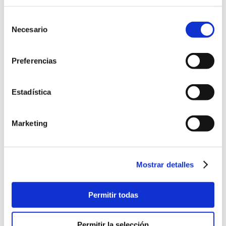
Selección
Necesario
de
EL CABILDO
consentimiento
PRESENTA LA
Preferencias
NUEVA SEDE
EPISCOPAL DE LA
Estadística
CATEDRAL
Marketing
3 de junio de 2025
Mostrar detalles
Permitir todas
Permitir la selección