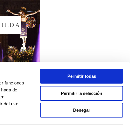
SILDA
Permitir todas
er funciones
 haga del
Permitir la selección
den
r del uso
Denegar