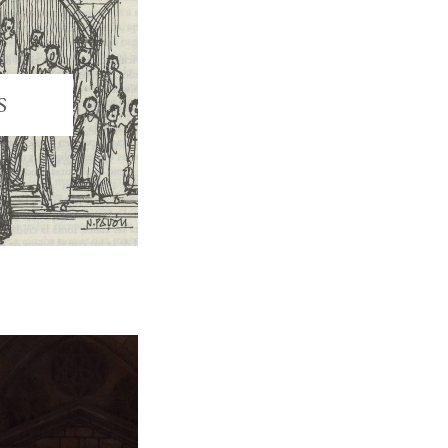
S
Redes Sociales
0 ‒
Facebook
Instagram
X – Twitter
Linkedin