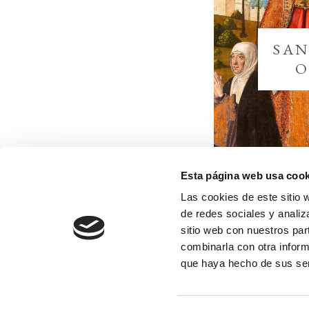
P
Email
B
SAN
C
O
V
N
P
C
Esta página web usa cook
Las cookies de este sitio 
BAS
de redes sociales y analiz
PRO
sitio web con nuestros par
combinarla con otra inform
PIED
que haya hecho de sus ser