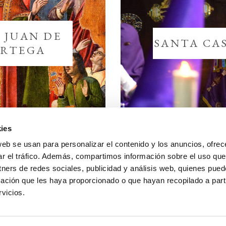
astoral
arrantes
 JUAN DE
SANTA CA
oros
RTEGA
ideojuego
oticias
ortal de transparencia
ontacto
ies
web se usan para personalizar el contenido y los anuncios, ofrec
ES CONVOCATORIA
ar el tráfico. Además, compartimos información sobre el uso que
YECTO SOCIAL
tners de redes sociales, publicidad y análisis web, quienes pue
ación que les haya proporcionado o que hayan recopilado a parti
RAS VIVAS
vicios.