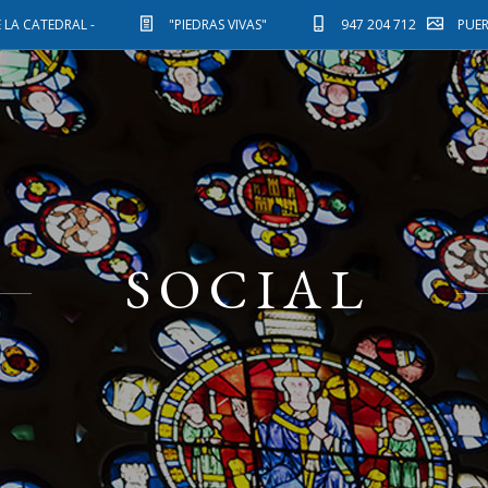
 LA CATEDRAL -
"PIEDRAS VIVAS"
947 204 712
PUE
SOCIAL