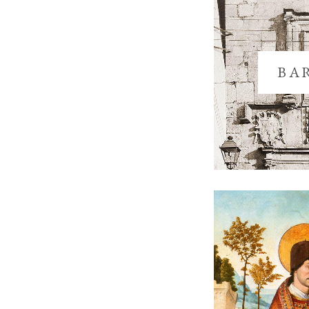
BA
I
E
C
“
CATE
Pl. Sta. María, s/n, 09003
P
Burgos
V
A
947-204-712