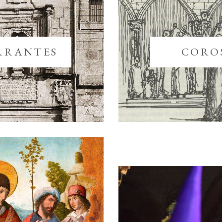
CORO
RRANTES
Horario
nicio
ventos
Lunes ‒ Domingo: 09:3
atedral
18:30
AMIGOS DE LA
DRAL ”
IEDRAS VIVAS
isitas
rchivo