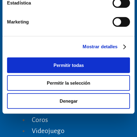
Estadística
Inicio
Marketing
Eventos
Catedral
Mostrar detalles
“AMIGOS DE LA CATEDRAL ”
PIEDRAS VIVAS
Permitir todas
Visitas
Permitir la selección
Archivo
Pastoral
Denegar
Barrantes
Coros
Videojuego