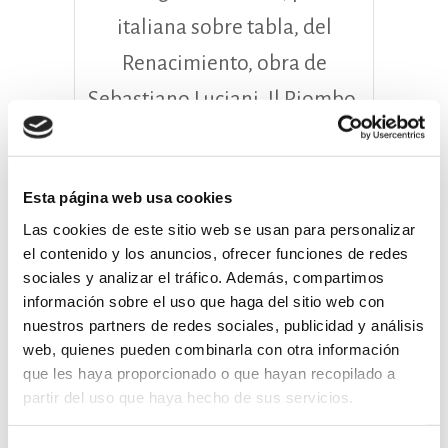
italiana sobre tabla, del
Renacimiento, obra de
Sebastiano Luciani, Il Piombo,
pintor que se hallaba al
servicio del Papa juntamente
Esta página web usa cookies
con Miguel Ángel y Rafael.
Las cookies de este sitio web se usan para personalizar
Esta obra fue traída por el
el contenido y los anuncios, ofrecer funciones de redes
propio D. Gonzalo Diez de
sociales y analizar el tráfico. Además, compartimos
información sobre el uso que haga del sitio web con
Lerma desde Roma hacia el
nuestros partners de redes sociales, publicidad y análisis
año 1524 y está considerada
web, quienes pueden combinarla con otra información
que les haya proporcionado o que hayan recopilado a
como la obra más destacada
partir del uso que haya hecho de sus servicios.
del autor.