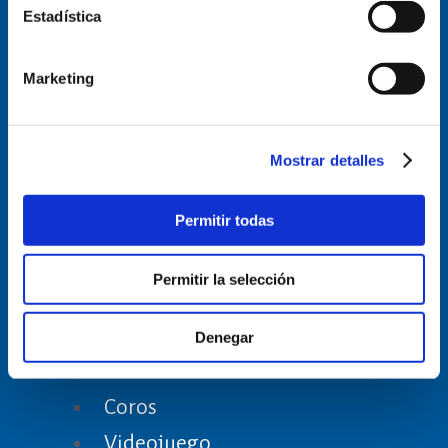
Estadística
Marketing
Inicio
Eventos
Catedral
Mostrar detalles
“AMIGOS DE LA CATEDRAL ”
Permitir todas
PIEDRAS VIVAS
Visitas
Permitir la selección
Archivo
Pastoral
Denegar
Barrantes
Coros
Videojuego