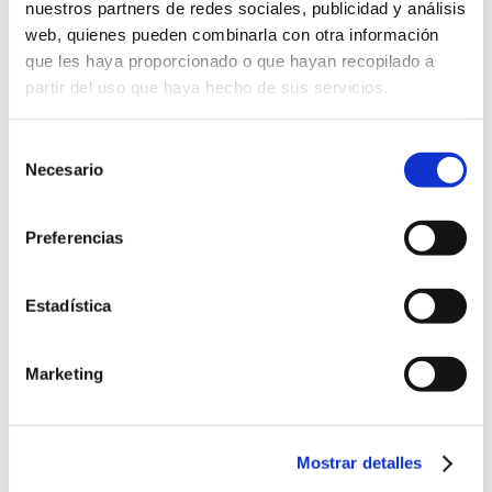
nuestros partners de redes sociales, publicidad y análisis
web, quienes pueden combinarla con otra información
que les haya proporcionado o que hayan recopilado a
LOCAL
partir del uso que haya hecho de sus servicios.
Escalera Dorada
Selección
Plaza de Santa María s/n
Necesario
de
Burgos
,
09003
Spain
+ Google Map
consentimiento
Preferencias
Conferencia inaugural V
Concierto de
Estadística
Centenario de la muerte del
Putney School Choir
obispo Juan Rodríguez de
& Chamber
Marketing
Fonseca
Orchestra
Mostrar detalles