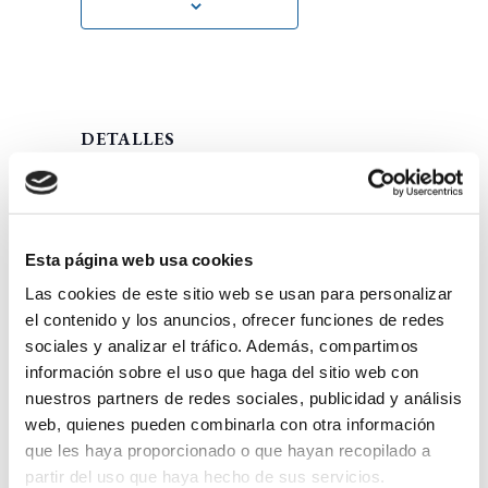
DETALLES
Fecha:
septiembre 28, 2025
Esta página web usa cookies
Hora:
Las cookies de este sitio web se usan para personalizar
20:30 - 22:00
el contenido y los anuncios, ofrecer funciones de redes
sociales y analizar el tráfico. Además, compartimos
información sobre el uso que haga del sitio web con
ORGANIZADORES
nuestros partners de redes sociales, publicidad y análisis
web, quienes pueden combinarla con otra información
Archidiócesis de Burgos
que les haya proporcionado o que hayan recopilado a
Cabildo Metropolitano de Burgos
partir del uso que haya hecho de sus servicios.