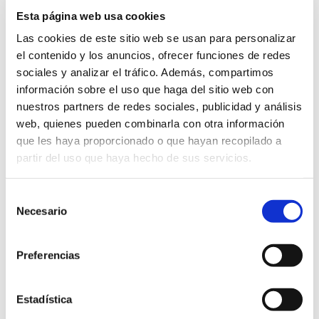
Esta última improvisación narró
Esta página web usa cookies
Las cookies de este sitio web se usan para personalizar
una pequeña historia a través de
el contenido y los anuncios, ofrecer funciones de redes
la música: comenzó con una
sociales y analizar el tráfico. Además, compartimos
información sobre el uso que haga del sitio web con
sección pastoral, continuó con la
nuestros partners de redes sociales, publicidad y análisis
amenaza, marcada por
web, quienes pueden combinarla con otra información
que les haya proporcionado o que hayan recopilado a
disonancias y el empleo de
partir del uso que haya hecho de sus servicios.
lengüetas, desembocó en la
batalla, con el propio órgano
Selección
Necesario
de
contestándose de un lado a otro,
consentimiento
y concluyó con la victoria,
Preferencias
recuperando el ambiente
pastoral del inicio. Fue un final
Estadística