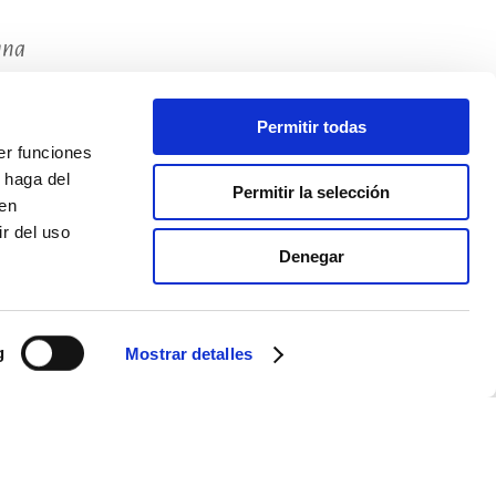
una
Permitir todas
er funciones
 haga del
Permitir la selección
den
r del uso
Denegar
g
Mostrar detalles