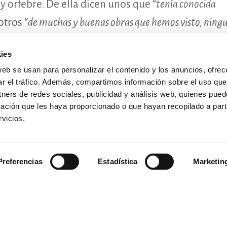
y orfebre. De ella dicen unos que “
tenía conocida
oticias
 otros “
de muchas y buenas obras que hemos visto, ning
ortal de transparencia
erta
”.
ontacto
ies
web se usan para personalizar el contenido y los anuncios, ofrec
ES CONVOCATORIA
ar el tráfico. Además, compartimos información sobre el uso que
YECTO SOCIAL
tners de redes sociales, publicidad y análisis web, quienes pue
ación que les haya proporcionado o que hayan recopilado a parti
RAS VIVAS
vicios.
Preferencias
Estadística
Marketin