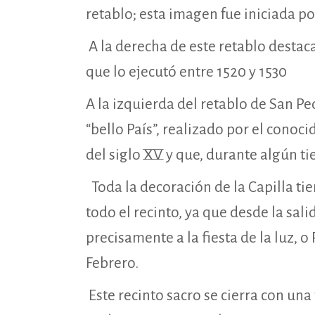
retablo; esta imagen fue iniciada por
I
A la derecha de este retablo destac
E
que lo ejecutó entre 1520 y 1530
C
“
A la izquierda del retablo de San Ped
CATE
“bello País”, realizado por el conoci
Pl. Sta. María, s/n, 09003
P
del siglo XV y que, durante algún t
Burgos
V
Toda la decoración de la Capilla tie
A
947-204-712
todo el recinto, ya que desde la sali
P
precisamente a la fiesta de la luz, o
Email
B
Febrero.
C
Este recinto sacro se cierra con una
V