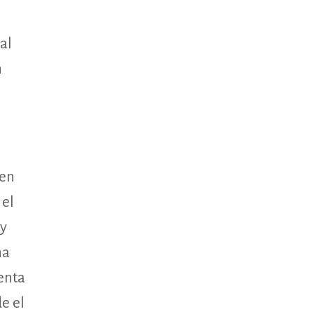
al
n
l
 en
 el
 y
ha
uenta
e el