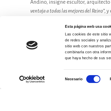
Andino, insigne escultor, arquitecto 
N
ventaja a todas las mejores del Reino
”, y
P
puede compararse con la reja de esta pu
C
Esta página web usa cook
Las cookies de este sitio 
BAS
de redes sociales y analiz
PRO
sitio web con nuestros par
combinarla con otra inform
PIED
que haya hecho de sus ser
Selección
Necesario
de
consentimiento