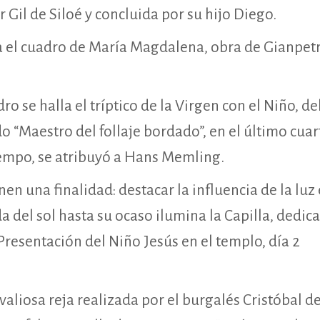
 Gil de Siloé y concluida por su hijo Diego.
Horario
nicio
a el cuadro de María Magdalena, obra de Gianpetr
ventos
Lunes ‒ Domingo: 09:3
atedral
18:30
AMIGOS DE LA
ro se halla el tríptico de la Virgen con el Niño, de
DRAL ”
do “Maestro del follaje bordado”, en el último cuar
IEDRAS VIVAS
iempo, se atribuyó a Hans Memling.
isitas
nen una finalidad: destacar la influencia de la luz
rchivo
da del sol hasta su ocaso ilumina la Capilla, dedic
astoral
 Presentación del Niño Jesús en el templo, día 2
arrantes
oros
 valiosa reja realizada por el burgalés Cristóbal d
ideojuego